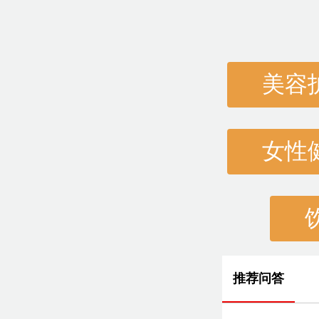
美容
女性
推荐问答