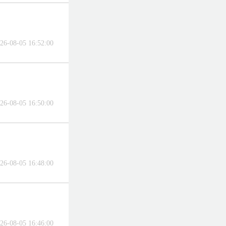
26-08-05 16:52:00
26-08-05 16:50:00
26-08-05 16:48:00
26-08-05 16:46:00