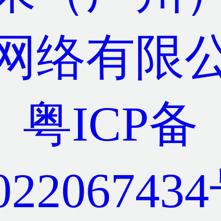
网络有限
粤ICP备
02206743