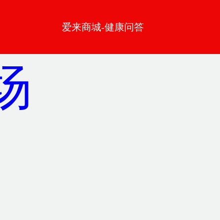
爱来商城-健康问答