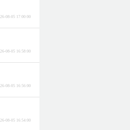
26-08-05 17:00:00
26-08-05 16:58:00
26-08-05 16:56:00
26-08-05 16:54:00