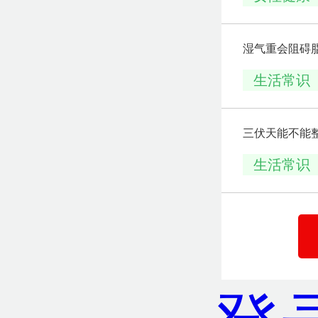
湿气重会阻碍
生活常识
三伏天能不能
生活常识